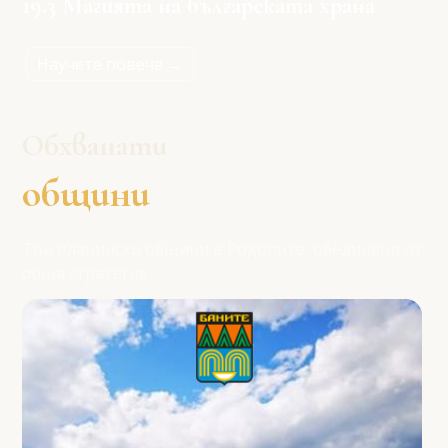
19.3 Магията на българската храна
Научете повече →
Обхванати
общини
Три планински общини в Родопите, обединени от
обща стратегия