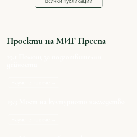
Всички публикации
Проекти на МИГ Преспа
19.1 Помощ за подготвителни
дейности
Научете повече →
19.3 Мост на културното наследство
Научете повече →