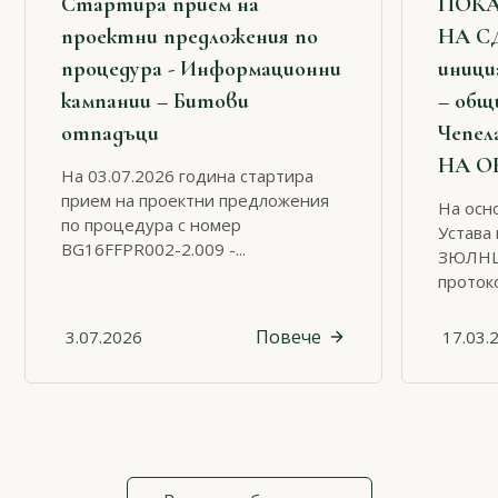
Стартира прием на
ПОКА
проектни предложения по
НА С
процедура - Информационни
иници
кампании – Битови
– общ
отпадъци
Чепел
НА О
На 03.07.2026 година стартира
прием на проектни предложения
На осно
по процедура с номер
Устава 
BG16FFPR002-2.009 -...
ЗЮЛНЦ 
протоко
Повече
3.07.2026
17.03.