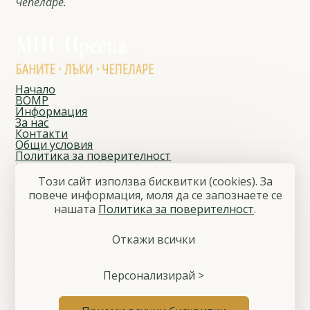
Чепеларе.
Начало
ВОМР
Информация
За нас
Контакти
Общи условия
Политика за поверителност
Контакти
Адрес
Този сайт използва бисквитки (cookies). За
Чепеларе, ул. „Йордан Данчев“ № 1
повече информация, моля да се запознаете се
E-mail
нашaтa
Политика за поверителност
.
migprespa@gmail.com
Телефон
+359 886 797 808
Откажи всички
Последвайте ни
Facebook
© 2026 Местна инициативна група „Преспа“
Персонализирай >
Общи условия
Политика за поверителност
Управление на бисквитките