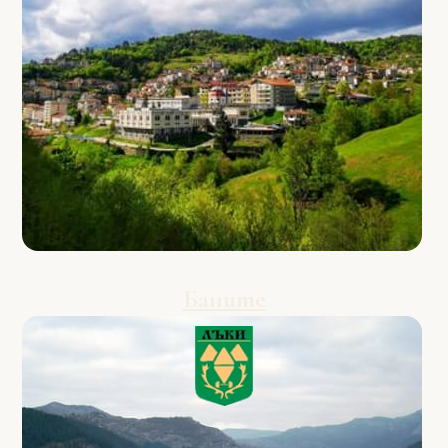
Баните