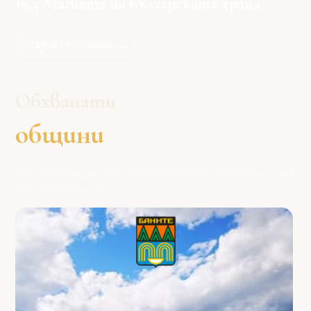
19.3 Магията на българската храна
Научете повече →
Обхванати
общини
Три планински общини в Родопите, обединени от
обща стратегия