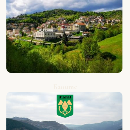
Баните