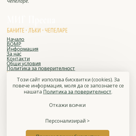
Чепеларе.
Начало
ВОМР
Информация
За нас
Контакти
Общи условия
Политика за поверителност
Контакти
Адрес
Този сайт използва бисквитки (cookies). За
Чепеларе, ул. „Йордан Данчев“ № 1
повече информация, моля да се запознаете се
E-mail
нашaтa
Политика за поверителност
.
migprespa@gmail.com
Телефон
+359 886 797 808
Откажи всички
Последвайте ни
Facebook
© 2026 Местна инициативна група „Преспа“
Персонализирай >
Общи условия
Политика за поверителност
Управление на бисквитките