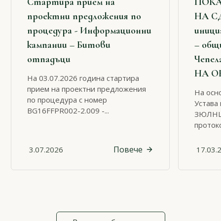
Стартира прием на
ПОКА
проектни предложения по
НА С
процедура - Информационни
иници
кампании – Битови
– общ
отпадъци
Чепел
НА О
На 03.07.2026 година стартира
прием на проектни предложения
На осно
по процедура с номер
Устава 
BG16FFPR002-2.009 -...
ЗЮЛНЦ 
протоко
Повече
3.07.2026
17.03.