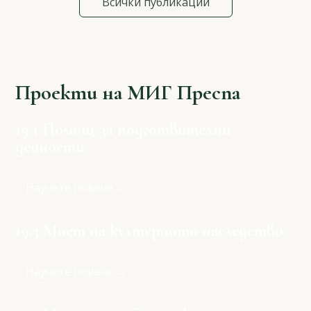
Всички публикации
Проекти на МИГ Преспа
19.1 Помощ за подготвителни
дейности
Научете повече →
19.3 Мост на културното наследство
Научете повече →