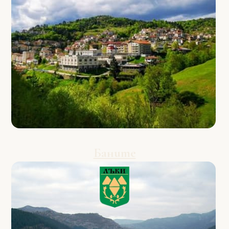
Баните