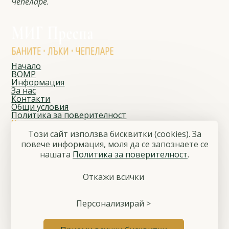
Чепеларе.
Начало
ВОМР
Информация
За нас
Контакти
Общи условия
Политика за поверителност
Контакти
Адрес
Този сайт използва бисквитки (cookies). За
Чепеларе, ул. „Йордан Данчев“ № 1
повече информация, моля да се запознаете се
E-mail
нашaтa
Политика за поверителност
.
migprespa@gmail.com
Телефон
+359 886 797 808
Откажи всички
Последвайте ни
Facebook
© 2026 Местна инициативна група „Преспа“
Персонализирай >
Общи условия
Политика за поверителност
Управление на бисквитките