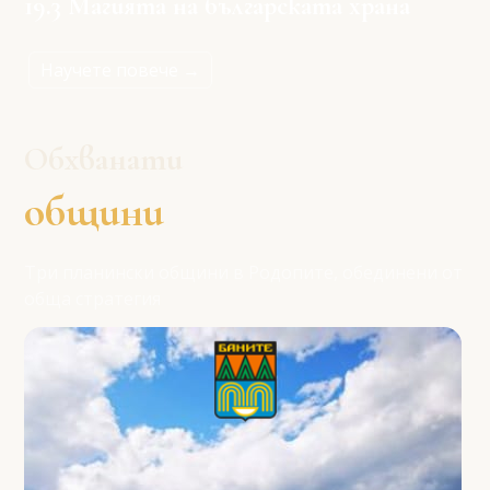
19.3 Магията на българската храна
Научете повече →
Обхванати
общини
Три планински общини в Родопите, обединени от
обща стратегия