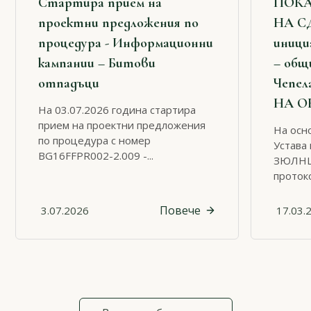
Стартира прием на
ПОКА
проектни предложения по
НА С
процедура - Информационни
иници
кампании – Битови
– общ
отпадъци
Чепел
НА О
На 03.07.2026 година стартира
прием на проектни предложения
На осно
по процедура с номер
Устава 
BG16FFPR002-2.009 -...
ЗЮЛНЦ 
протоко
Повече
3.07.2026
17.03.