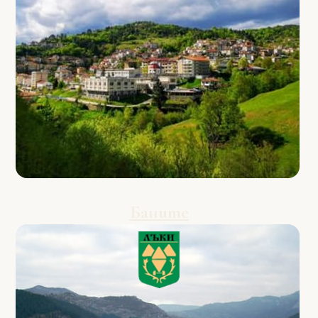
Баните