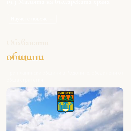
19.3 Магията на българската храна
Научете повече →
Обхванати
общини
Три планински общини в Родопите, обединени от
обща стратегия