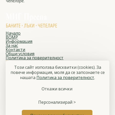
Чепеларе.
Начало
ВОМР
Информация
За нас
Контакти
Общи условия
Политика за поверителност
Контакти
Адрес
Този сайт използва бисквитки (cookies). За
Чепеларе, ул. „Йордан Данчев“ № 1
повече информация, моля да се запознаете се
E-mail
нашaтa
Политика за поверителност
.
migprespa@gmail.com
Телефон
+359 886 797 808
Откажи всички
Последвайте ни
Facebook
© 2026 Местна инициативна група „Преспа“
Персонализирай >
Общи условия
Политика за поверителност
Управление на бисквитките