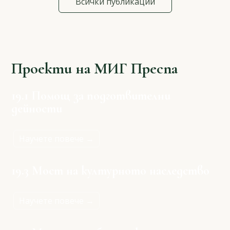
Всички публикации
Проекти на МИГ Преспа
19.1 Помощ за подготвителни
дейности
Научете повече →
19.3 Мост на културното наследство
Научете повече →