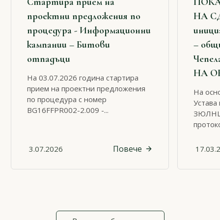
Стартира прием на
ПОКА
проектни предложения по
НА С
процедура - Информационни
иници
кампании – Битови
– общ
отпадъци
Чепел
НА О
На 03.07.2026 година стартира
прием на проектни предложения
На осно
по процедура с номер
Устава 
BG16FFPR002-2.009 -...
ЗЮЛНЦ 
протоко
Повече
3.07.2026
17.03.