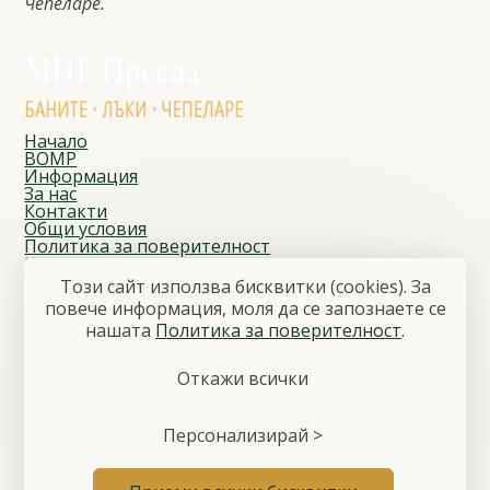
Чепеларе.
Начало
ВОМР
Информация
За нас
Контакти
Общи условия
Политика за поверителност
Контакти
Адрес
Този сайт използва бисквитки (cookies). За
Чепеларе, ул. „Йордан Данчев“ № 1
повече информация, моля да се запознаете се
E-mail
нашaтa
Политика за поверителност
.
migprespa@gmail.com
Телефон
+359 886 797 808
Откажи всички
Последвайте ни
Facebook
© 2026 Местна инициативна група „Преспа“
Персонализирай >
Общи условия
Политика за поверителност
Управление на бисквитките