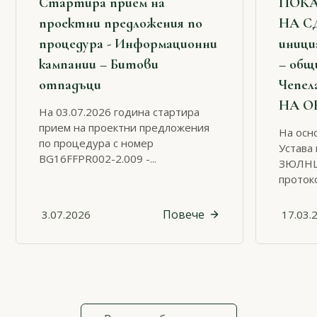
Стартира прием на
ПОКА
проектни предложения по
НА С
процедура - Информационни
иници
кампании – Битови
– общ
отпадъци
Чепел
НА О
На 03.07.2026 година стартира
прием на проектни предложения
На осно
по процедура с номер
Устава 
BG16FFPR002-2.009 -...
ЗЮЛНЦ 
протоко
Повече
3.07.2026
17.03.