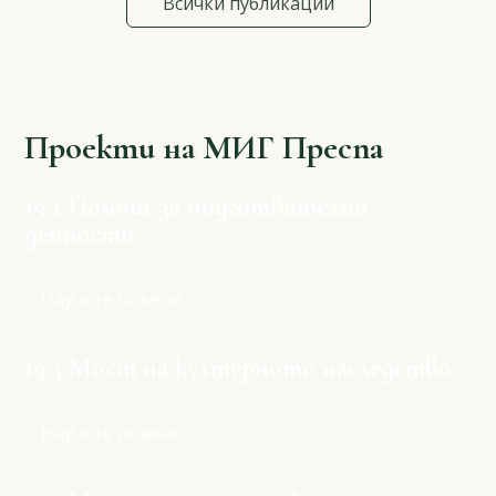
Всички публикации
Проекти на МИГ Преспа
19.1 Помощ за подготвителни
дейности
Научете повече →
19.3 Мост на културното наследство
Научете повече →