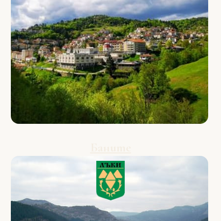
Баните