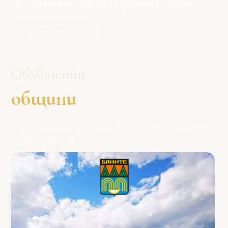
19.3 Магията на българската храна
Научете повече →
Обхванати
общини
Три планински общини в Родопите, обединени от
обща стратегия