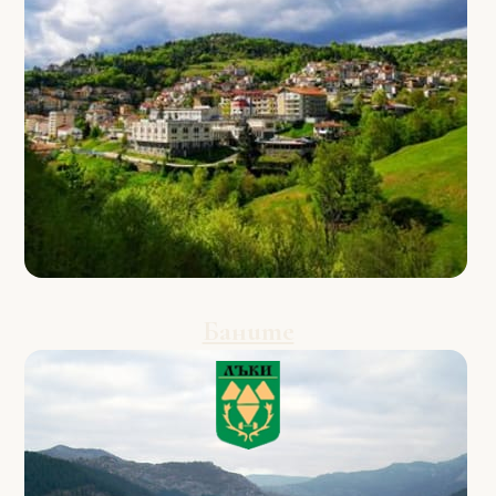
Баните