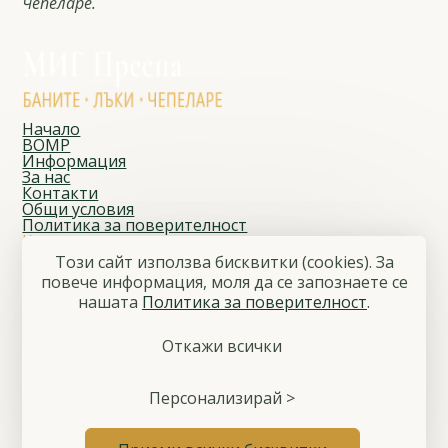
Чепеларе.
Начало
ВОМР
Информация
За нас
Контакти
Общи условия
Политика за поверителност
Контакти
Адрес
Този сайт използва бисквитки (cookies). За
Чепеларе, ул. „Йордан Данчев“ № 1
повече информация, моля да се запознаете се
E-mail
нашaтa
Политика за поверителност
.
migprespa@gmail.com
Телефон
+359 886 797 808
Откажи всички
Последвайте ни
Facebook
© 2026 Местна инициативна група „Преспа“
Персонализирай >
Общи условия
Политика за поверителност
Управление на бисквитките