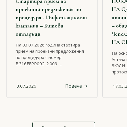
Стартира прием на
ПОКА
проектни предложения по
НА С
процедура - Информационни
иници
кампании – Битови
– общ
отпадъци
Чепел
НА О
На 03.07.2026 година стартира
прием на проектни предложения
На осно
по процедура с номер
Устава 
BG16FFPR002-2.009 -...
ЗЮЛНЦ 
протоко
Повече
3.07.2026
17.03.