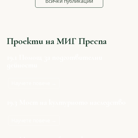
Всички публикации
Проекти на МИГ Преспа
19.1 Помощ за подготвителни
дейности
Научете повече →
19.3 Мост на културното наследство
Научете повече →