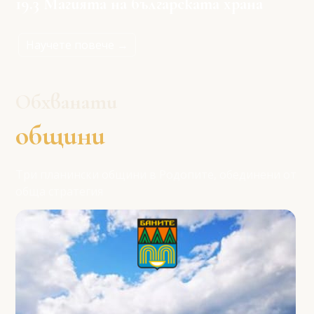
19.3 Магията на българската храна
Научете повече →
Обхванати
общини
Три планински общини в Родопите, обединени от
обща стратегия