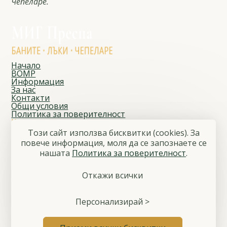
Чепеларе.
Начало
ВОМР
Информация
За нас
Контакти
Общи условия
Политика за поверителност
Контакти
Адрес
Този сайт използва бисквитки (cookies). За
Чепеларе, ул. „Йордан Данчев“ № 1
повече информация, моля да се запознаете се
E-mail
нашaтa
Политика за поверителност
.
migprespa@gmail.com
Телефон
+359 886 797 808
Откажи всички
Последвайте ни
Facebook
© 2026 Местна инициативна група „Преспа“
Персонализирай >
Общи условия
Политика за поверителност
Управление на бисквитките