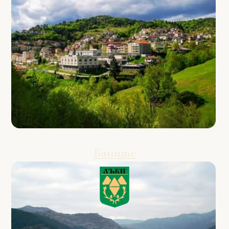
Баните