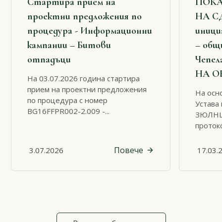
Стартира прием на
ПОКА
проектни предложения по
НА С
процедура - Информационни
иници
кампании – Битови
– общ
отпадъци
Чепел
НА О
На 03.07.2026 година стартира
прием на проектни предложения
На осно
по процедура с номер
Устава 
BG16FFPR002-2.009 -...
ЗЮЛНЦ 
протоко
Повече
3.07.2026
17.03.