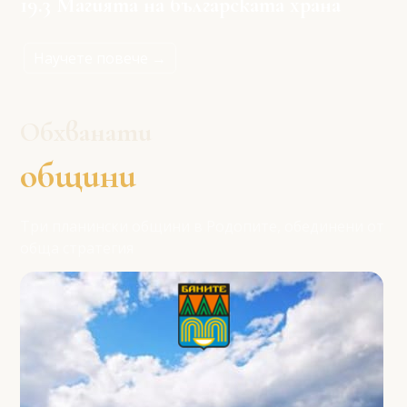
19.3 Магията на българската храна
Научете повече →
Обхванати
общини
Три планински общини в Родопите, обединени от
обща стратегия