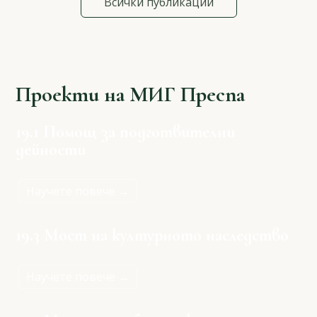
Всички публикации
Проекти на МИГ Преспа
19.1 Помощ за подготвителни
дейности
Научете повече →
19.3 Мост на културното наследство
Научете повече →